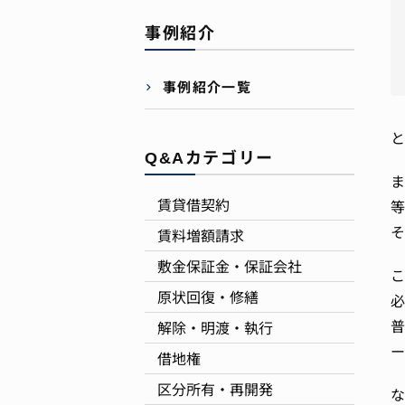
事例紹介
事例紹介一覧
と
Q&Aカテゴリー
ま
賃貸借契約
等
そ
賃料増額請求
敷金保証金・保証会社
こ
原状回復・修繕
必
普
解除・明渡・執行
ー
借地権
区分所有・再開発
な