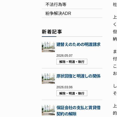
不法行為等
社
紛争解決ADR
上
く
新着記事
但
納
建替えのための明渡請求
ま
2026.05.07
付
解除・明渡・執行
こ
お
原状回復と明渡しの関係
し
2026.03.06
そ
解除・明渡・執行
上
保証会社の支払と賃貸借
的
契約の解除