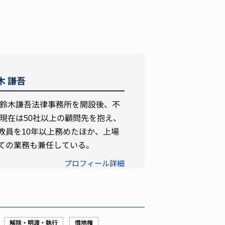
木 謙吾
に鈴木謙吾法律事務所を開設後、不
現在は50社以上の顧問先を抱え、
教員を10年以上務めたほか、上場
ての業務も兼任している。
プロフィール詳細
解除・明渡・執行
借地権